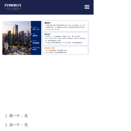
끀
前一个：
无
ꄴ
后一个：
无
ꄲ