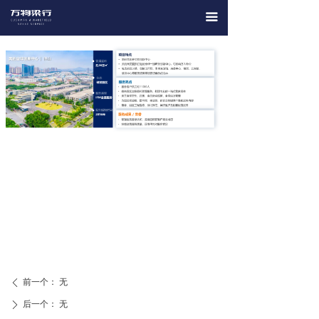
끀
前一个：
无
ꄴ
后一个：
无
ꄲ