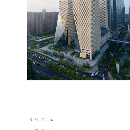
前一个：
无
ꄴ